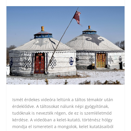
Ismét érdekes videóra leltünk a táltos témakör után
érdeklődve. A táltosokat nálunk népi gyógyítónak,
tudóknak is nevezték régen, de ez is szemléletmód
kérdése. A videóban a kelet-kutató, történész hölgy
mondja el ismereteit a mongolok, kelet kutatásaiból