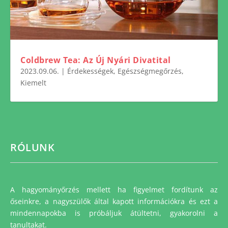
Coldbrew Tea: Az Új Nyári Divatital
2023.09.06.
|
Érdekességek
,
Egészségmegőrzés
,
Kiemelt
RÓLUNK
A hagyományőrzés mellett ha figyelmet fordítunk az
őseinkre, a nagyszülők által kapott információkra és ezt a
mindennapokba is próbáljuk átültetni, gyakorolni a
tanultakat.