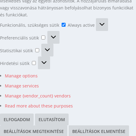
viselkedés vagy az egyedi azonosítók. A hozzájárulás elmaradása
vagy visszavonása hátrányosan befolyásolhat bizonyos funkciókat
és funkciókat.
Funkcionális,
Funkcionális, szükséges sütik
Always active
szükséges
Preferenciális
sütik
Preferenciális sütik
sütik
Statisztikai
Statisztikai sütik
sütik
Hirdetési
Hirdetési sütik
sütik
Manage options
Manage services
Manage {vendor_count} vendors
Read more about these purposes
ELFOGADOM
ELUTASÍTOM
BEÁLLÍTÁSOK MEGTEKINTÉSE
BEÁLLÍTÁSOK ELMENTÉSE