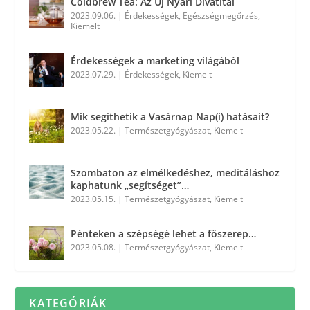
Coldbrew Tea: Az Új Nyári Divatital
2023.09.06.
|
Érdekességek
,
Egészségmegőrzés
,
Kiemelt
Érdekességek a marketing világából
2023.07.29.
|
Érdekességek
,
Kiemelt
Mik segíthetik a Vasárnap Nap(i) hatásait?
2023.05.22.
|
Természetgyógyászat
,
Kiemelt
Szombaton az elmélkedéshez, meditáláshoz
kaphatunk „segítséget”…
2023.05.15.
|
Természetgyógyászat
,
Kiemelt
Pénteken a szépségé lehet a főszerep…
2023.05.08.
|
Természetgyógyászat
,
Kiemelt
KATEGÓRIÁK