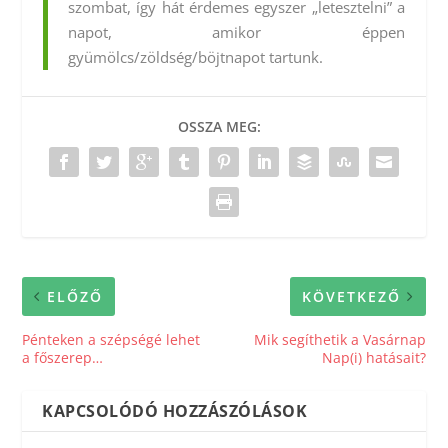
szombat, így hát érdemes egyszer „letesztelni” a
napot, amikor éppen
gyümölcs/zöldség/böjtnapot tartunk.
OSSZA MEG:
ELŐZŐ
KÖVETKEZŐ
Pénteken a szépségé lehet
Mik segíthetik a Vasárnap
a főszerep…
Nap(i) hatásait?
KAPCSOLÓDÓ HOZZÁSZÓLÁSOK