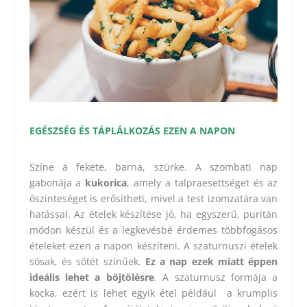
EGÉSZSÉG ÉS TÁPLÁLKOZÁS EZEN A NAPON
Színe a fekete, barna, szürke.
A szombati nap
gabonája a
kukorica
, amely a talpraesettséget és az
őszinteséget is erősítheti, mivel a test izomzatára van
hatással. Az ételek készítése jó, ha egyszerű, puritán
módon készül és a legkevésbé érdemes többfogásos
ételeket ezen a napon készíteni. A szaturnuszi ételek
sósak, és sötét színűek.
Ez a nap ezek miatt éppen
ideális lehet a böjtölésre
. A szaturnusz formája a
kocka, ezért is lehet egyik étel például a krumplis