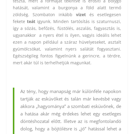
tészta, mert a formáját tekintve is erősíti a bolygó
hatását, valamint a burgonya a föld alatt termő
zöldség. Szombaton inkább
vizet
és esetlegesen
fekete
teát
igyunk. Minden tartósítás is szaturnuszi,
így a sózás, befőzés, füstölés, aszalás, fagyasztás is,
ugyanakkor a nyers étel is ilyen, vagyis ideális lehet
ezen a napon például a száraz hüvelyeseket, asztalt
gyümölcsökat, valamint nyers salátát fogyasztani.
Egészségileg fontos figyelnünk a gerincre, a térdre,
mert akár túl is terhelhetjük magunkat.
Az tény, hogy manapság már különféle napokon
tartják az esküvőket és talán már kevésbé vagy
akkora „hagyománya” a szombati esküvőnek, de
a hatása akár még érdekes lehet egy esetleges
döntéshozatal előtt. Illetve az is megfontolandó
dolog, hogy a böjtölésre is „jó” hatással lehet a