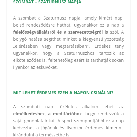
SZOMBAT – SZATURNUSZ NAPJA
A szombat a Szaturnusz napja, amely kimért nap,
belső rendeződésre hathat, ugyanakkor ez a nap a
felelősségvállalásról és a szervezettségről is
szól. A
bolygó hatása segíthet minket a kiegyensúlyozottság
„elérésében vagy megtartásában”. Érdekes tény
ugyanakkor, hogy a Szaturnuszhoz tartozik az
elköteleződés is, feltehetőleg ezért is tarthatják sokan
ilyenkor az esküvőket.
MIT LEHET ÉRDEMES EZEN A NAPON CSINÁLNI?
elmélkedéshez, a meditációhoz
, hogy rendezzük a
saját gondolatainkat.
A sport szempontjából ez a nap
kedvezhet a jógának és ilyenkor érdemes kimenni,
kirándulni a természetbe is.