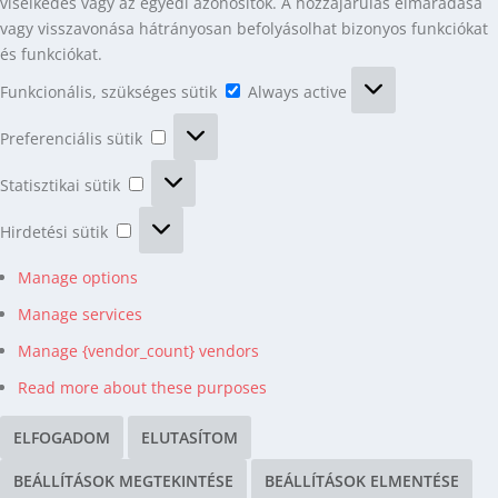
viselkedés vagy az egyedi azonosítók. A hozzájárulás elmaradása
vagy visszavonása hátrányosan befolyásolhat bizonyos funkciókat
és funkciókat.
Funkcionális,
Funkcionális, szükséges sütik
Always active
szükséges
Preferenciális
sütik
Preferenciális sütik
sütik
Statisztikai
Statisztikai sütik
sütik
Hirdetési
Hirdetési sütik
sütik
Manage options
Manage services
Manage {vendor_count} vendors
Read more about these purposes
ELFOGADOM
ELUTASÍTOM
BEÁLLÍTÁSOK MEGTEKINTÉSE
BEÁLLÍTÁSOK ELMENTÉSE