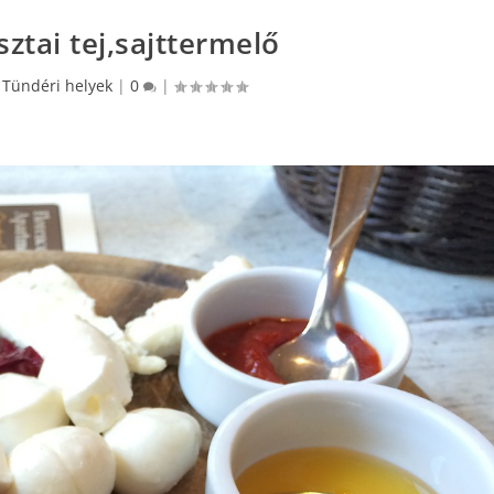
ztai tej,sajttermelő
|
Tündéri helyek
|
0
|