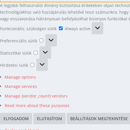
A legjobb felhasználói élmény biztosítása érdekében olyan technol
technológiákhoz való hozzájárulás lehetővé teszi számunkra, hogy 
vagy visszavonása hátrányosan befolyásolhat bizonyos funkciókat é
Funkcionális,
Funkcionális, szükséges sütik
Always active
szükséges
Preferenciális
sütik
Preferenciális sütik
sütik
Statisztikai
Statisztikai sütik
sütik
Hirdetési
Hirdetési sütik
sütik
Manage options
Manage services
Manage {vendor_count} vendors
Read more about these purposes
ELFOGADOM
ELUTASÍTOM
BEÁLLÍTÁSOK MEGTEKINTÉSE