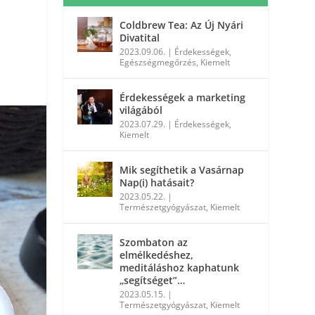
Coldbrew Tea: Az Új Nyári
Divatital
2023.09.06.
|
Érdekességek
,
Egészségmegőrzés
,
Kiemelt
Érdekességek a marketing
világából
2023.07.29.
|
Érdekességek
,
Kiemelt
Mik segíthetik a Vasárnap
Nap(i) hatásait?
2023.05.22.
|
Természetgyógyászat
,
Kiemelt
Szombaton az
elmélkedéshez,
meditáláshoz kaphatunk
„segítséget”…
2023.05.15.
|
Természetgyógyászat
,
Kiemelt