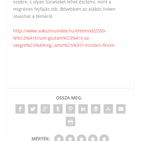
ezekre, s olyan tüneteket lehet észlelni, mint a
migrénes fejfájás stb. Bővebben az alábbi linken
olvashat a témáról.
http://www.sokszinuvidek.hu/eletmod/2350-
N%C3%A1trium-glutam%C3%A1t-az-
idegm%C3%A9reg,-amit%C5%91l-minden-finom
OSSZA MEG:
MÉRTÉK: