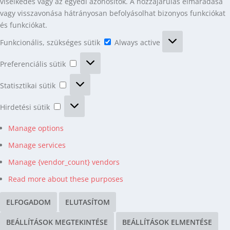
viselkedés vagy az egyedi azonosítók. A hozzájárulás elmaradása
vagy visszavonása hátrányosan befolyásolhat bizonyos funkciókat
és funkciókat.
Funkcionális,
Funkcionális, szükséges sütik
Always active
szükséges
Preferenciális
sütik
Preferenciális sütik
sütik
Statisztikai
Statisztikai sütik
sütik
Hirdetési
Hirdetési sütik
sütik
Manage options
Manage services
Manage {vendor_count} vendors
Read more about these purposes
ELFOGADOM
ELUTASÍTOM
BEÁLLÍTÁSOK MEGTEKINTÉSE
BEÁLLÍTÁSOK ELMENTÉSE